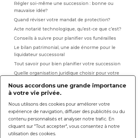
Régler soi-même une succession : bonne ou
mauvaise idée?
Quand réviser votre mandat de protection?
Acte notarié technologique, qu’est-ce que c’est?
Conseils à suivre pour planifier vos funérailles
Le bilan patrimonial, une aide énorme pour le
liquidateur successoral
Tout savoir pour bien planifier votre succession
Quelle organisation juridique choisir pour votre
entreprise ?
Nous accordons une grande importance
Les directives médicales anticipées, tout ce qu’il
à votre vie privée.
faut savoir !
Nous utilisons des cookies pour améliorer votre
Nommer un tuteur pour un enfant mineur,
expérience de navigation, diffuser des publicités ou du
pourquoi ?
contenu personnalisés et analyser notre trafic. En
Votre testament reflète-il votre volonté ?
cliquant sur "Tout accepter", vous consentez à notre
Perte d’autonomie d’un proche : qui décide quoi ?
utilisation des cookies.