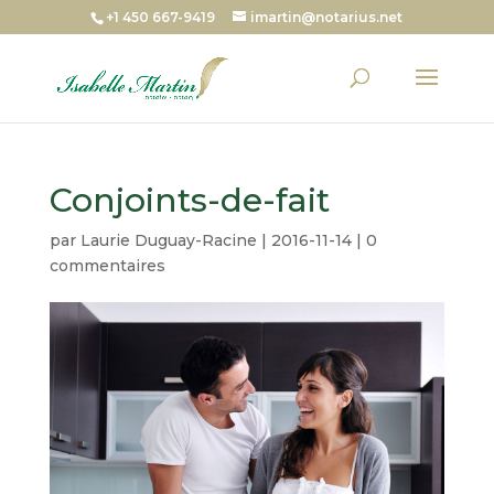
+1 450 667-9419
imartin@notarius.net
Conjoints-de-fait
par
Laurie Duguay-Racine
|
2016-11-14
|
0
commentaires