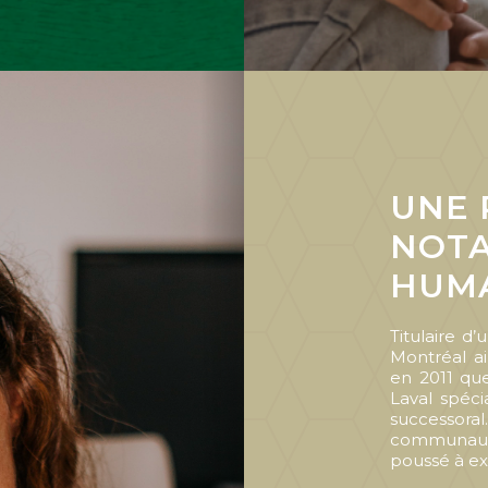
UNE 
NOTA
HUM
Titulaire d’
Montréal ai
en
2011
que
Laval spéci
successora
communauté
poussé à ex