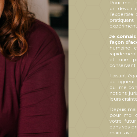
Pour moi, l
un devoir 
l’expertise
pratiquant
expériment
Je connais 
façon d’ac
humaine e
rapidement
et une pr
conservant 
Faisant ég
de rigueur
qui me con
notions jur
leurs craint
Depuis main
pour moi d
votre futur
dans vos pri
main avec 