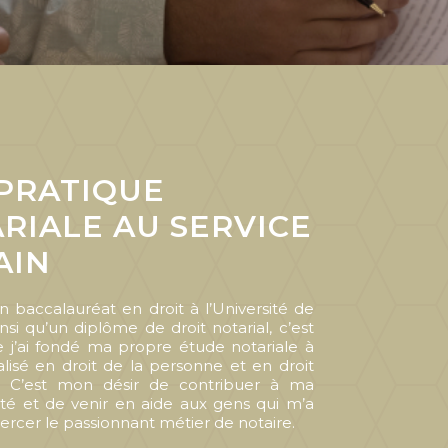
PRATIQUE
RIALE AU SERVICE
AIN
un baccalauréat en droit à l’Université de
nsi qu’un diplôme de droit notarial, c’est
 j’ai fondé ma propre étude notariale à
alisé en droit de la personne et en droit
l. C’est mon désir de contribuer à ma
 et de venir en aide aux gens qui m’a
ercer le passionnant métier de notaire.