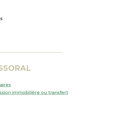
es
SSORAL
aires
ssion immobilière ou transfert