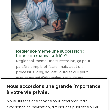
Régler soi-même une succession :
bonne ou mauvaise idée?
Régler soi-même une succession, ça peut
paraître simple et facile, mais c’est un
processus long, délicat, lourd et qui peut
être parsemé d’obstacles. Vous devez
respecter des règles et suivre des...
Nous accordons une grande importance
LIRE PLUS
à votre vie privée.
Nous utilisons des cookies pour améliorer votre
expérience de navigation, diffuser des publicités ou du
« Entrées précédentes