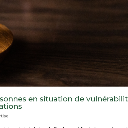
rsonnes en situation de vulnérabili
ations
tise