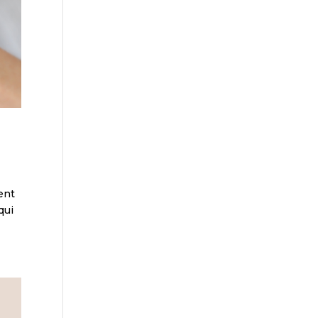
ent
qui