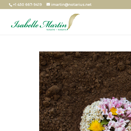
+1 450 667-9419
imartin@notarius.net