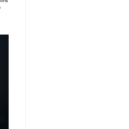
tions
n