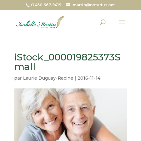
+1 450 667-9419
imartin@notarius.net
iStock_000019825373S
mall
par
Laurie Duguay-Racine
|
2016-11-14