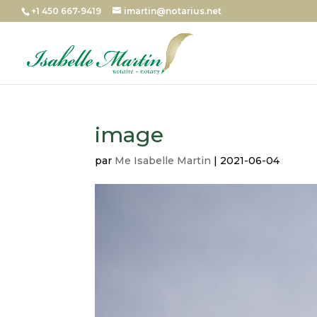
+1 450 667-9419
imartin@notarius.net
image
par
Me Isabelle Martin
|
2021-06-04