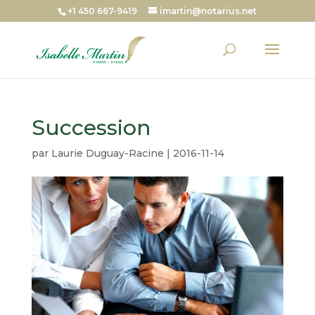
+1 450 667-9419
imartin@notarius.net
Succession
par
Laurie Duguay-Racine
|
2016-11-14