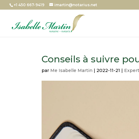
+1 450 667-9419
imartin@notarius.net
Conseils à suivre pou
par
Me Isabelle Martin
|
2022-11-21
|
Expert